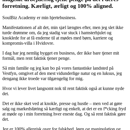
forretning. Kærligt, ærligt og 100% aligned.
SoulBiz Academy er min hjertebusiness.
Manifestationen af alt det, min sjæl længtes efter, men jeg slet ikke
turde drømme om, da jeg stadig var stuck i hamsterhjulet og
knoklede for at få enderne til at mødes med børn, karriere og
kompromis-villa i Hvidovre.
I dag har jeg nemlig bygget en business, der ikke bare tjener mit
formål, men rent faktisk tjener penge.
Så min familie og jeg kan bo på vores fantastiske landsted på
Vestfyn, omgivet af den mest vidunderlige natur og en luksus, jeg
dengang ikke troede var tilgængelig for mig.
Hvor vi lever livet langsomt nok til rent faktisk også at kunne nyde
det.
Det er ikke sket ved at knokle, presse og hustle – men ved at gøre
salg og markedsføring så kærligt og enkelt, at det er en f*cking fryd
at møde op i min forretning hver eneste dag. Og så rent faktisk gøre
det.
Jeg er 100% allergisk over for falskhed, løgn og manipulation og