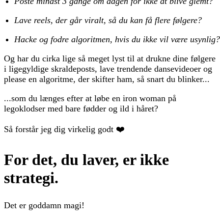
Poste mindst 3 gange om dagen for ikke at blive glemt?
Lave reels, der går viralt, så du kan få flere følgere?
Hacke og fodre algoritmen, hvis du ikke vil være usynlig?
Og har du cirka lige så meget lyst til at drukne dine følgere
i ligegyldige skraldeposts, lave trendende dansevideoer og
please en algoritme, der skifter ham, så snart du blinker...
...som du længes efter at løbe en iron woman på
legoklodser med bare fødder og ild i håret?
Så forstår jeg dig virkelig godt ❤️
For det, du laver, er ikke
strategi.
Det er goddamn magi!