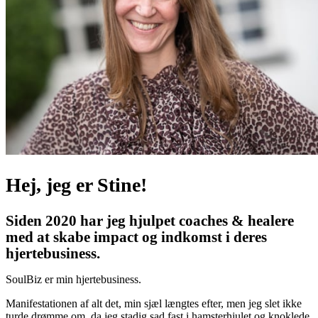
Hej, jeg er Stine!
Siden 2020 har jeg hjulpet coaches & healere
med at skabe impact og indkomst i deres
hjertebusiness.
SoulBiz er min hjertebusiness.
Manifestationen af alt det, min sjæl længtes efter, men jeg slet ikke
turde drømme om, da jeg stadig sad fast i hamsterhjulet og knoklede