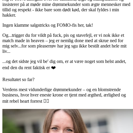
insisterer på at møde mine drømmekunder som ægte mennesker med
tillid og respekt - ikke bare som dødt kød, der skal fyldes i min
hakker.
Ingen klamme salgstricks og FOMO-fis her, tak!
Og...trigger du for vildt på fuck, pis og stavefejl, er vi nok ikke et
match made in heaven – jeg er nemlig done med at skrue ned for
mig selv...for som pleaserrøv har jeg sgu ikke bestilt andet hele mit
liv...
...og det sidste jeg vil be' dig om, er at være noget som helst andet,
end den du rent faktisk er ❤️
Resultatet so far?
Verdens mest vidunderlige drømmekunder – og en blomstrende
business, hvor hver eneste krone er tjent med ægthed, ærlighed og
mit rebel heart forrest ❤️‍🔥