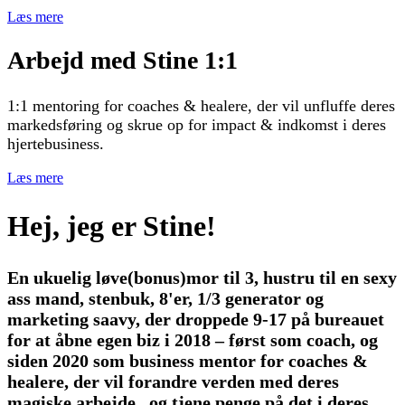
Læs mere
Arbejd med Stine 1:1
1:1 mentoring for coaches & healere, der vil unfluffe deres
markedsføring og skrue op for impact & indkomst i deres
hjertebusiness.
Læs mere
Hej, jeg er Stine!
En ukuelig løve(bonus)mor til 3, hustru til en sexy
ass mand, stenbuk, 8'er, 1/3 generator og
marketing saavy, der droppede 9-17 på bureauet
for at åbne egen biz i 2018 – først som coach, og
siden 2020 som business mentor for coaches &
healere, der vil forandre verden med deres
magiske arbejde...og tjene penge på det i deres